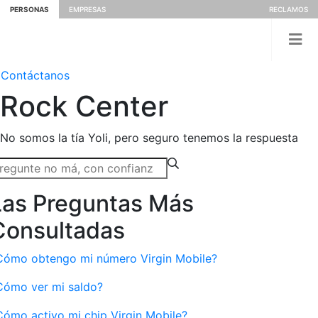
PERSONAS
EMPRESAS
RECLAMOS
Contáctanos
Rock
Center
No somos la tía Yoli, pero seguro tenemos la respuesta
Las Preguntas Más
Consultadas
Cómo obtengo mi número Virgin Mobile?
Cómo ver mi saldo?
Cómo activo mi chip Virgin Mobile?