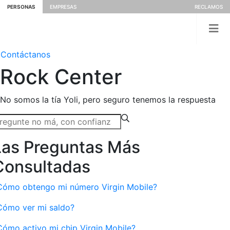
PERSONAS
EMPRESAS
RECLAMOS
Contáctanos
Rock
Center
No somos la tía Yoli, pero seguro tenemos la respuesta
Las Preguntas Más
Consultadas
Cómo obtengo mi número Virgin Mobile?
Cómo ver mi saldo?
Cómo activo mi chip Virgin Mobile?