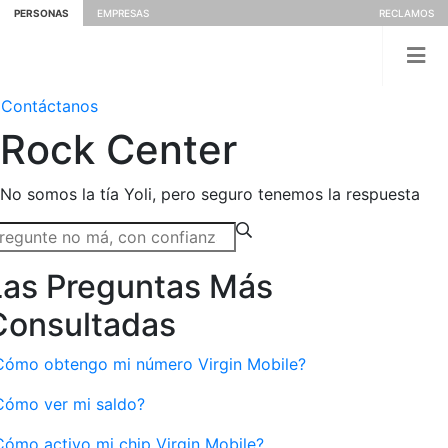
PERSONAS
EMPRESAS
RECLAMOS
Contáctanos
Rock
Center
No somos la tía Yoli, pero seguro tenemos la respuesta
Las Preguntas Más
Consultadas
Cómo obtengo mi número Virgin Mobile?
Cómo ver mi saldo?
Cómo activo mi chip Virgin Mobile?