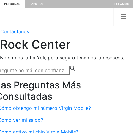
PERSONAS
EMPRESAS
RECLAMOS
Contáctanos
Rock
Center
No somos la tía Yoli, pero seguro tenemos la respuesta
Las Preguntas Más
Consultadas
Cómo obtengo mi número Virgin Mobile?
Cómo ver mi saldo?
Cómo activo mi chip Virgin Mobile?