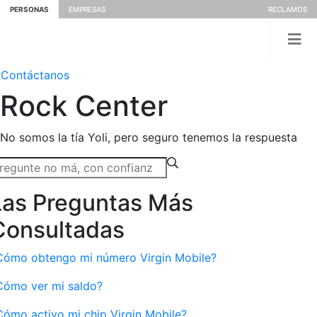
PERSONAS
EMPRESAS
RECLAMOS
Contáctanos
Rock
Center
No somos la tía Yoli, pero seguro tenemos la respuesta
Las Preguntas Más
Consultadas
Cómo obtengo mi número Virgin Mobile?
Cómo ver mi saldo?
Cómo activo mi chip Virgin Mobile?