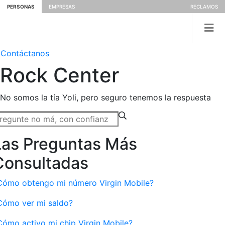
PERSONAS
EMPRESAS
RECLAMOS
Contáctanos
Rock
Center
No somos la tía Yoli, pero seguro tenemos la respuesta
Las Preguntas Más
Consultadas
Cómo obtengo mi número Virgin Mobile?
Cómo ver mi saldo?
Cómo activo mi chip Virgin Mobile?