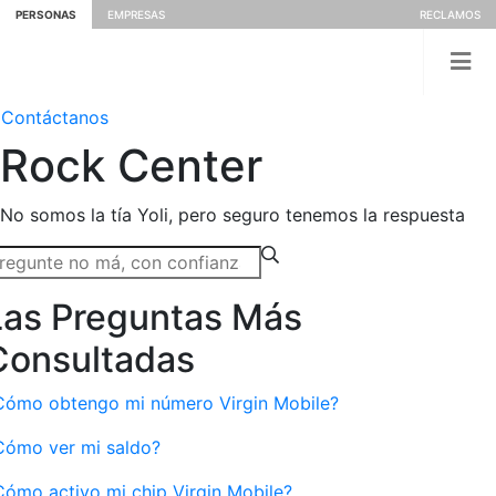
PERSONAS
EMPRESAS
RECLAMOS
Contáctanos
Rock
Center
No somos la tía Yoli, pero seguro tenemos la respuesta
Las Preguntas Más
Consultadas
Cómo obtengo mi número Virgin Mobile?
Cómo ver mi saldo?
Cómo activo mi chip Virgin Mobile?