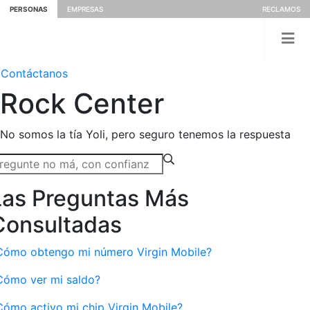
PERSONAS
EMPRESAS
RECLAMOS
Contáctanos
Rock
Center
No somos la tía Yoli, pero seguro tenemos la respuesta
Las Preguntas Más
Consultadas
Cómo obtengo mi número Virgin Mobile?
Cómo ver mi saldo?
Cómo activo mi chip Virgin Mobile?