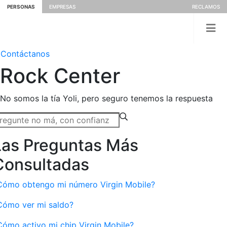
PERSONAS
EMPRESAS
RECLAMOS
Contáctanos
Rock
Center
No somos la tía Yoli, pero seguro tenemos la respuesta
Las Preguntas Más
Consultadas
Cómo obtengo mi número Virgin Mobile?
Cómo ver mi saldo?
Cómo activo mi chip Virgin Mobile?